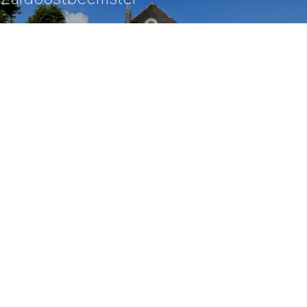
Bekijk dit project
Stolpboerderij Bommelhoeve
Bergen
Bekijk dit project