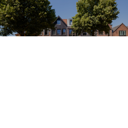
Bekijk dit project
Stolpboerderij Broedersbouw
Zuidoostbeemster