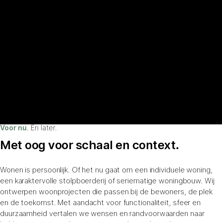
Voor nu
. Én later.
Met oog voor schaal en context.
Wonen is persoonlijk. Of het nu gaat om een individuele woning,
een karaktervolle stolpboerderij of seriematige woningbouw. Wij
ontwerpen woonprojecten die passen bij de bewoners, de plek
en de toekomst. Met aandacht voor functionaliteit, sfeer en
duurzaamheid vertalen we wensen en randvoorwaarden naar